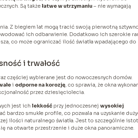
cznych. Są także
łatwe w utrzymaniu
– nie wymagają
ia. Z biegiem lat mogą tracić swoją pierwotną sztywno
powodować ich odbarwienie. Dodatkowo ich szerokie r
jsza, co może ograniczać ilość światła wpadającego do
ność i trwałość
oraz częściej wybierane jest do nowoczesnych domów.
wałe
i
odporne na korozję
, co sprawia, że okna wykona
kcjonalność
przez dziesięciolecia.
wych jest ich
lekkość
przy jednoczesnej
wysokiej
ać bardzo smukłe profile, co pozwala na uzyskanie duż
ej ilości naturalnego światła. Jest to szczególnie isto
ię na otwarte przestrzenie i duże okna panoramiczne.