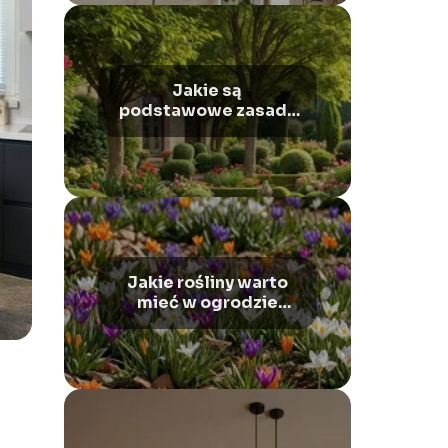
Jakie są
podstawowe zasady
projektowania
ogrodu?
Jakie rośliny warto
mieć w ogrodzie
wczesną wiosną?