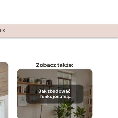
IK
Zobacz także:
Jak zbudować
funkcjonalną
przestrzeń w małym
mieszkaniu?