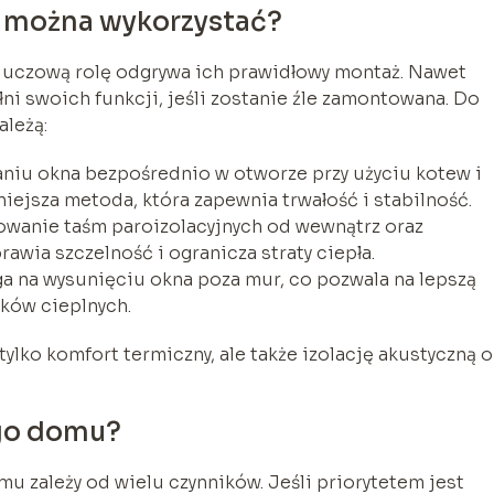
y można wykorzystać?
kluczową rolę odgrywa ich prawidłowy montaż. Nawet
łni swoich funkcji, jeśli zostanie źle zamontowana. Do
leżą:
niu okna bezpośrednio w otworze przy użyciu kotew i
iejsza metoda, która zapewnia trwałość i stabilność.
owanie taśm paroizolacyjnych od wewnątrz oraz
wia szczelność i ogranicza straty ciepła.
a na wysunięciu okna poza mur, co pozwala na lepszą
tków cieplnych.
lko komfort termiczny, ale także izolację akustyczną o
go domu?
zależy od wielu czynników. Jeśli priorytetem jest