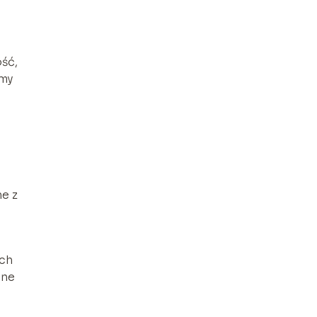
ść,
amy
ne z
ych
tne