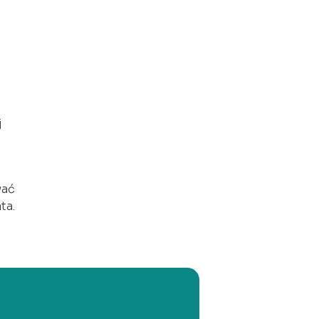
j
wać
ta.