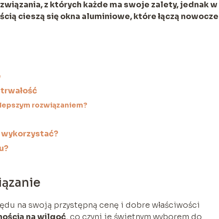
wiązania, z których każde ma swoje zalety, jednak w
ścią cieszą się okna aluminiowe, które łączą nowocz
e
 trwałość
jlepszym rozwiązaniem?
a wykorzystać?
u?
iązanie
lędu na swoją przystępną cenę i dobre właściwości
ością na wilgoć
, co czyni je świetnym wyborem do