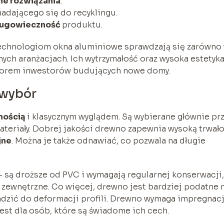
e rozwiązania
.
nadającego się do recyklingu.
ługowieczność
produktu.
echnologiom okna aluminiowe sprawdzają się zarówno
znych aranżacjach. Ich wytrzymałość oraz wysoka estetyk
wyborem inwestorów budujących nowe domy.
 wybór
nością
i klasycznym wyglądem. Są wybierane głównie pr
ateriały. Dobrej jakości drewno zapewnia wysoką trwał
jne
. Można je także odnawiać, co pozwala na długie
 są droższe od PVC i wymagają regularnej konserwacji,
 zewnętrzne. Co więcej, drewno jest bardziej podatne 
dzić do deformacji profili. Drewno wymaga impregnacji
jest dla osób, które są świadome ich cech.