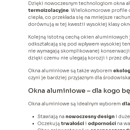
Dzięki nowoczesnym technologiom okna a
termoizolacyjne
. Wielokomorowe profile o
ciepła, co przekłada się na mniejsze rach
dorównują w tej kwestii wysokiej klasy ok
Kolejną istotną cechą okien aluminiowych 
odkształcają się pod wpływem wysokiej temp
nie wymagają skomplikowanej konserwacji.
dzięki czemu nie ulegają korozji i przez dł
Okna aluminiowe są także wyborem
ekolo
czyni je bardziej przyjaznym dla środowisk
Okna aluminiowe – dla kogo b
Okna aluminiowe są idealnym wyborem
dl
Stawiają na
nowoczesny design
i duże
Oczekują
trwałości
i
odporności
na wa