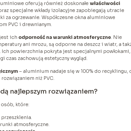
luminiowe oferują również doskonałe
właściwości
raz specjalne wkłady izolacyjne zapobiegają utracie
unki za ogrzewanie. Współczesne okna aluminiowe
nom PVC i drewnianym.
jest ich
odporność na warunki atmosferyczne
. Nie
eratury ani mrozu, są odporne na deszcz i wiatr, a tak
 Ich powierzchnia pokryta jest specjalnymi powłokami,
ugi czas zachowują estetyczny wygląd.
gicznym
– aluminium nadaje się w 100% do recyklingu, 
a rozwiązaniem niż PVC.
ędą najlepszym rozwiązaniem?
a
osób, które:
 przeszklenia.
runki atmosferyczne.