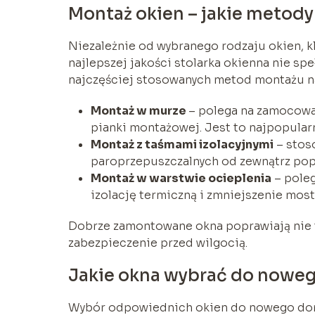
Montaż okien – jakie metod
Niezależnie od wybranego rodzaju okien, 
najlepszej jakości stolarka okienna nie spe
najczęściej stosowanych metod montażu na
Montaż w murze
– polega na zamocowa
pianki montażowej. Jest to najpopularn
Montaż z taśmami izolacyjnymi
– stos
paroprzepuszczalnych od zewnątrz popra
Montaż w warstwie ocieplenia
– poleg
izolację termiczną i zmniejszenie mos
Dobrze zamontowane okna poprawiają nie ty
zabezpieczenie przed wilgocią.
Jakie okna wybrać do nowe
Wybór odpowiednich okien do nowego domu 