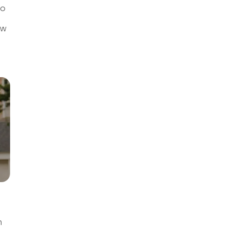
to
 w
m