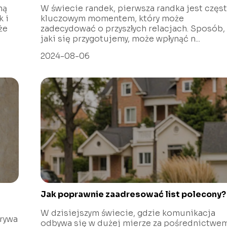
ną
W świecie randek, pierwsza randka jest częs
k i
kluczowym momentem, który może
że
zadecydować o przyszłych relacjach. Sposób,
jaki się przygotujemy, może wpłynąć n...
2024-08-06
Jak poprawnie zaadresować list polecony?
W dzisiejszym świecie, gdzie komunikacja
rywa
odbywa się w dużej mierze za pośrednictwe