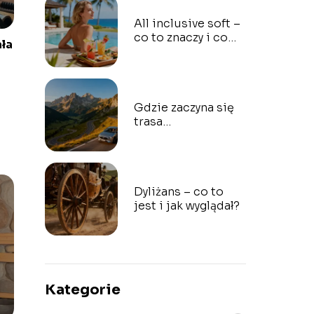
All inclusive soft –
co to znaczy i co
ała
obejmuje?
Gdzie zaczyna się
trasa
transfogarska?
Przewodnik dla
kierowców
Dyliżans – co to
jest i jak wyglądał?
Kategorie