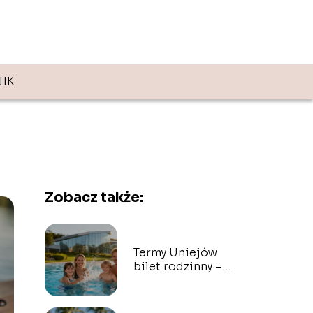
IK
Zobacz także:
Termy Uniejów
bilet rodzinny –
ceny, co warto
wiedzieć?