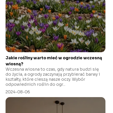
Jakie rośliny warto mieć w ogrodzie wczesną
wiosną?
Wczesna wiosna to czas, gdy natura budzi się
do życia, a ogrody zaczynają przybierać barwy i
kształty, które cieszą nasze oczy. Wybór
odpowiednich roślin do ogr...
2024-08-06