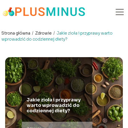
Strona główna
/
Zdrowie
/
Jakie zioła i przyprawy warto
wprowadzić do codziennej diety?
Jakie zioła i przyprawy
warto wprowadzić do
codziennej diety?